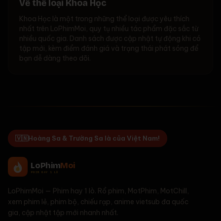
Về thể loại Khoa Học
Khoa Học là một trong những thể loại được yêu thích
nhất trên LoPhimMoi, quy tụ nhiều tác phẩm đặc sắc từ
nhiều quốc gia. Danh sách được cập nhật tự động khi có
tập mới, kèm điểm đánh giá và trạng thái phát sóng để
bạn dễ dàng theo dõi.
🇻🇳
Hoàng Sa & Trường Sa là của Việt Nam!
LoPhim
Moi
PHIM HAY 1 LÒ
LoPhimMoi
—
Phim hay 1 lò
. Rổ phim, MotPhim, MotChill,
xem phim lẻ, phim bộ, chiếu rạp, anime vietsub đa quốc
gia, cập nhật tập mới nhanh nhất.