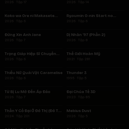
Thành Slime (Phần 4)
2026 · Tập 17
2026 · Tập 14
Tập 6
Tập 6
Koko wa Ore ni Makasete
Ryoumin 0-nin Start no
★
6.2
★
6.9
Saki ni Ike to Itte kara 10-nen
Henkyou Ryoushu-sama
2026 · Tập 6
2026 · Tập 6
Tập 7
Tập 8
ga Tattara Densetsu ni
Natteita.
Đừng Xin Anh Jane
Dị Nhân '97 (Phần 2)
★
9.0
2026 · Tập 7
2026 · Tập 8
Tập 6
Tập 281
Trọng Giáp Hiệp Sĩ Chuyển
Thế Giới Hoàn Mỹ
★
8.5
★
9.0
Sinh Bị Lưu Đày Trở Nên Vô
2026 · Tập 6
2021 · Tập 281
Tập 6
Tập 5
Địch Nhờ Kiến Thức Về Game
Thiếu Nữ Quái Vật Caramelise
Thunder 3
★
9.2
★
8.7
2026 · Tập 6
1995 · Tập 5
Tập 7
Tập 85
Từ Bị Lu Mờ Đến Áp Đảo
Đại Chúa Tể 3D
★
5.0
★
0.0
2026 · Tập 7
2023 · Tập 85
Tập 201
Tập 5
Thần Y Cổ Đại Ở Đô Thị (Đô Thị
Mebius Dust
★
8.5
★
0.0
Cổ Tiên Y)
2024 · Tập 201
2026 · Tập 5
Tập 6
Tập 8