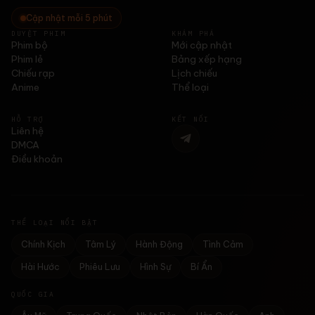
Cập nhật mỗi 5 phút
DUYỆT PHIM
KHÁM PHÁ
Phim bộ
Mới cập nhật
Phim lẻ
Bảng xếp hạng
Chiếu rạp
Lịch chiếu
Anime
Thể loại
HỖ TRỢ
KẾT NỐI
Liên hệ
DMCA
Điều khoản
THỂ LOẠI NỔI BẬT
Chính Kịch
Tâm Lý
Hành Động
Tình Cảm
Hài Hước
Phiêu Lưu
Hình Sự
Bí Ẩn
QUỐC GIA