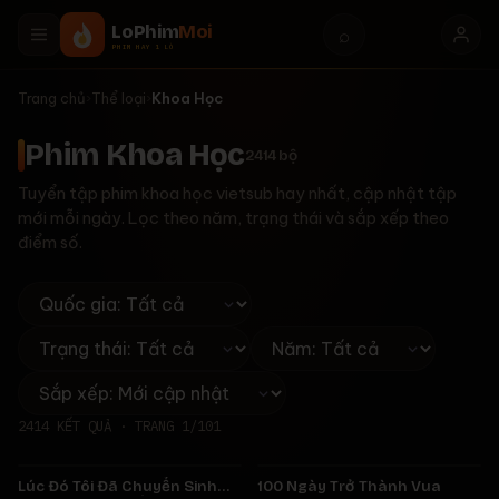
LoPhim
Moi
⌕
PHIM HAY 1 LÒ
Trang chủ
›
Thể loại
›
Khoa Học
Phim Khoa Học
2414
bộ
Tuyển tập phim khoa học vietsub hay nhất, cập nhật tập
mới mỗi ngày. Lọc theo năm, trạng thái và sắp xếp theo
điểm số.
2414
KẾT QUẢ · TRANG
1
/
101
Tập 17
Tập 14
Lúc Đó Tôi Đã Chuyển Sinh
100 Ngày Trở Thành Vua
★
8.4
★
6.0