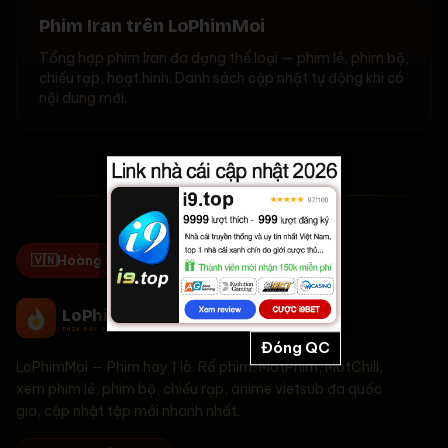
Phim Iran trên LoPhimMoi
Tổng hợp phim Iran đa dạng thể loại — phim lẻ, phim bộ,
chiếu rạp, hoạt hình. Danh sách cập nhật tự động khi có
nội dung mới.
🇻🇳
Hoàng Sa & Trường Sa là của Việt Nam!
LoPhim
Moi
PHIM HAY 1 LÒ
Đóng QC
LoPhimMoi
—
Phim hay 1 lò
. Rổ phim, MotPhim, MotChill,
xem phim lẻ, phim bộ, chiếu rạp, anime vietsub đa quốc
gia, cập nhật tập mới nhanh nhất.