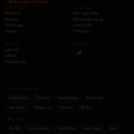
Cập nhật mỗi 5 phút
DUYỆT PHIM
KHÁM PHÁ
Phim bộ
Mới cập nhật
Phim lẻ
Bảng xếp hạng
Chiếu rạp
Lịch chiếu
Anime
Thể loại
HỖ TRỢ
KẾT NỐI
Liên hệ
DMCA
Điều khoản
THỂ LOẠI NỔI BẬT
Chính Kịch
Tâm Lý
Hành Động
Tình Cảm
Hài Hước
Phiêu Lưu
Hình Sự
Bí Ẩn
QUỐC GIA
Âu Mỹ
Trung Quốc
Nhật Bản
Hàn Quốc
Anh