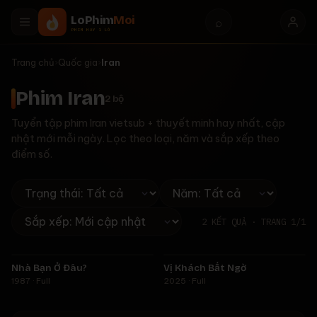
LoPhim
Moi
⌕
PHIM HAY 1 LÒ
Trang chủ
›
Quốc gia
›
Iran
Phim Iran
2
bộ
Tuyển tập phim Iran vietsub + thuyết minh hay nhất, cập
nhật mới mỗi ngày. Lọc theo loại, năm và sắp xếp theo
điểm số.
2
KẾT QUẢ · TRANG
1
/
1
Full
Full
Nhà Bạn Ở Đâu?
Vị Khách Bất Ngờ
★
7.9
★
7.1
1987 · Full
2025 · Full