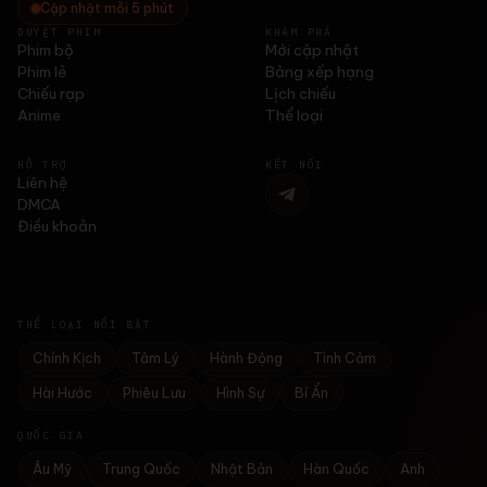
Cập nhật mỗi 5 phút
DUYỆT PHIM
KHÁM PHÁ
Phim bộ
Mới cập nhật
Phim lẻ
Bảng xếp hạng
Chiếu rạp
Lịch chiếu
Anime
Thể loại
HỖ TRỢ
KẾT NỐI
Liên hệ
DMCA
Điều khoản
THỂ LOẠI NỔI BẬT
Chính Kịch
Tâm Lý
Hành Động
Tình Cảm
Hài Hước
Phiêu Lưu
Hình Sự
Bí Ẩn
QUỐC GIA
Âu Mỹ
Trung Quốc
Nhật Bản
Hàn Quốc
Anh