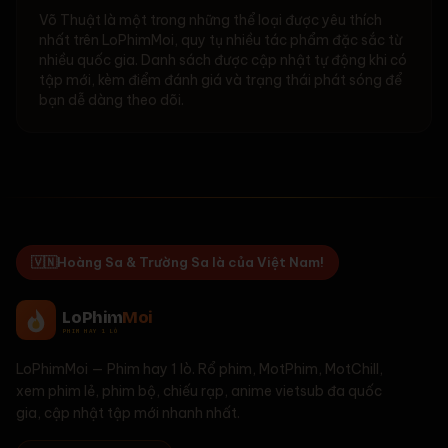
Võ Thuật là một trong những thể loại được yêu thích
nhất trên LoPhimMoi, quy tụ nhiều tác phẩm đặc sắc từ
nhiều quốc gia. Danh sách được cập nhật tự động khi có
tập mới, kèm điểm đánh giá và trạng thái phát sóng để
bạn dễ dàng theo dõi.
🇻🇳
Hoàng Sa & Trường Sa là của Việt Nam!
LoPhim
Moi
PHIM HAY 1 LÒ
LoPhimMoi
—
Phim hay 1 lò
. Rổ phim, MotPhim, MotChill,
xem phim lẻ, phim bộ, chiếu rạp, anime vietsub đa quốc
gia, cập nhật tập mới nhanh nhất.