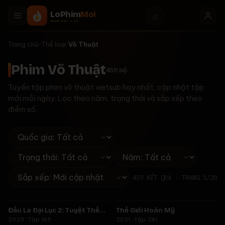
LoPhim
Moi
⌕
PHIM HAY 1 LÒ
Trang chủ
›
Thể loại
›
Võ Thuật
Phim Võ Thuật
459
bộ
Tuyển tập phim võ thuật vietsub hay nhất, cập nhật tập
mới mỗi ngày. Lọc theo năm, trạng thái và sắp xếp theo
điểm số.
459
KẾT QUẢ · TRANG
1
/
20
Tập 165
Tập 281
Đấu La Đại Lục 2: Tuyệt Thế
Thế Giới Hoàn Mỹ
★
8.0
★
9.0
Đường Môn
2023 · Tập 165
2021 · Tập 281
Tập 538
Tập 629