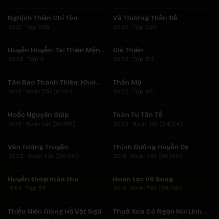
Nghịch Thiên Chí Tôn
Vô Thượng Thần Đế
★
9.0
★
7.4
2021 · Tập 538
2020 · Tập 629
Tập 9
Tập 174
Huyền Huyễn: Ta! Thiên Mệnh
Già Thiên
★
8.9
Trùm Phản Diện
2026 · Tập 9
2023 · Tập 174
Hoàn Tất (61/61)
Tập 95
Tân Bao Thanh Thiên: Khai
Thần Mộ
★
7.0
★
6.2
Phong Kỳ Án
2013 · Hoàn Tất (61/61)
2022 · Tập 95
Hoàn tất (30/30)
Hoàn tất (24/24)
Hoắc Nguyên Giáp
Toàn Tư Tấn Tổ
★
0.0
★
6.0
2019 · Hoàn tất (30/30)
2023 · Hoàn tất (24/24)
Hoàn Tất (36/36)
Hoàn Tất (50/50)
Vân Tương Truyện
Thịnh Đường Huyễn Dạ
★
7.7
2023 · Hoàn Tất (36/36)
2018 · Hoàn Tất (50/50)
Tập 55
Hoàn Tất (36/36)
Huyền thoại mùa thu
Hoan Lạc Vô Song
★
7.4
1994 · Tập 55
2019 · Hoàn Tất (36/36)
Hoàn Tất (24/24)
Hoàn Tất (57/57)
Thiếu Niên Giang Hồ Vật Ngữ
Thuở Xưa Có Ngọn Núi Linh
★
6.7
★
6.4