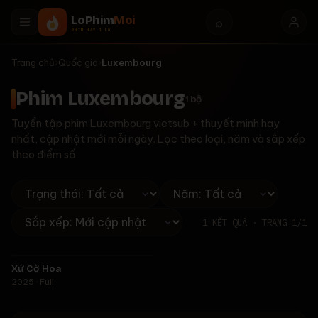
LoPhim
Moi
⌕
PHIM HAY 1 LÒ
Trang chủ
›
Quốc gia
›
Luxembourg
Phim Luxembourg
1
bộ
Tuyển tập phim Luxembourg vietsub + thuyết minh hay
nhất, cập nhật mới mỗi ngày. Lọc theo loại, năm và sắp xếp
theo điểm số.
1
KẾT QUẢ · TRANG
1
/
1
Full
Xứ Cờ Hoa
★
6.2
2025 · Full