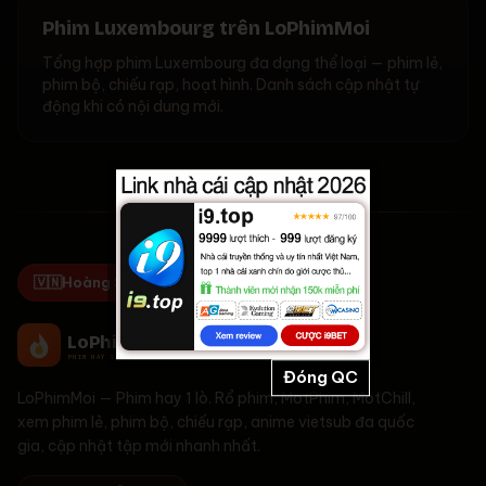
Phim Luxembourg trên LoPhimMoi
Tổng hợp phim Luxembourg đa dạng thể loại — phim lẻ,
phim bộ, chiếu rạp, hoạt hình. Danh sách cập nhật tự
động khi có nội dung mới.
🇻🇳
Hoàng Sa & Trường Sa là của Việt Nam!
LoPhim
Moi
PHIM HAY 1 LÒ
Đóng QC
LoPhimMoi
—
Phim hay 1 lò
. Rổ phim, MotPhim, MotChill,
xem phim lẻ, phim bộ, chiếu rạp, anime vietsub đa quốc
gia, cập nhật tập mới nhanh nhất.