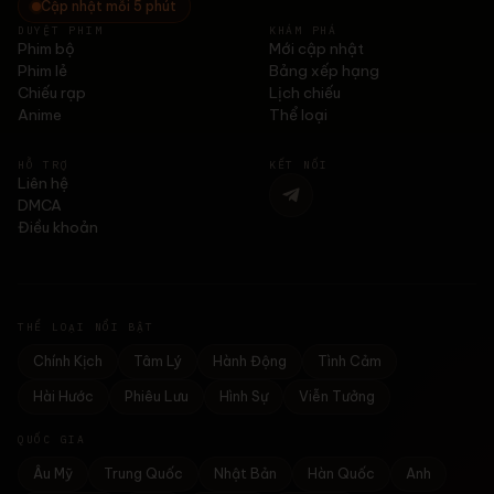
Cập nhật mỗi 5 phút
DUYỆT PHIM
KHÁM PHÁ
Phim bộ
Mới cập nhật
Phim lẻ
Bảng xếp hạng
Chiếu rạp
Lịch chiếu
Anime
Thể loại
HỖ TRỢ
KẾT NỐI
Liên hệ
DMCA
Điều khoản
THỂ LOẠI NỔI BẬT
Chính Kịch
Tâm Lý
Hành Động
Tình Cảm
Hài Hước
Phiêu Lưu
Hình Sự
Viễn Tưởng
QUỐC GIA
Âu Mỹ
Trung Quốc
Nhật Bản
Hàn Quốc
Anh