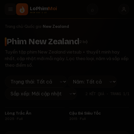
LoPhim
Moi
⌕
PHIM HAY 1 LÒ
Trang chủ
›
Quốc gia
›
New Zealand
Phim New Zealand
2
bộ
Tuyển tập phim New Zealand vietsub + thuyết minh hay
nhất, cập nhật mới mỗi ngày. Lọc theo loại, năm và sắp xếp
theo điểm số.
2
KẾT QUẢ · TRANG
1
/
1
Full
Full
Lòng Trắc Ẩn
Cậu Bé Siêu Tốc
★
4.9
★
6.5
2025 · Full
2015 · Full