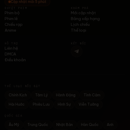
Cập nhật mỗi 5 phút
DUYỆT PHIM
KHÁM PHÁ
Phim bộ
Mới cập nhật
Phim lẻ
Bảng xếp hạng
Chiếu rạp
Lịch chiếu
Anime
Thể loại
HỖ TRỢ
KẾT NỐI
Liên hệ
DMCA
Điều khoản
THỂ LOẠI NỔI BẬT
Chính Kịch
Tâm Lý
Hành Động
Tình Cảm
Hài Hước
Phiêu Lưu
Hình Sự
Viễn Tưởng
QUỐC GIA
Âu Mỹ
Trung Quốc
Nhật Bản
Hàn Quốc
Anh