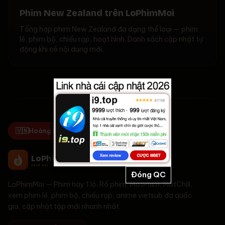
Phim New Zealand trên LoPhimMoi
Tổng hợp phim New Zealand đa dạng thể loại — phim
lẻ, phim bộ, chiếu rạp, hoạt hình. Danh sách cập nhật tự
động khi có nội dung mới.
🇻🇳
Hoàng Sa & Trường Sa là của Việt Nam!
LoPhim
Moi
PHIM HAY 1 LÒ
Đóng QC
LoPhimMoi
—
Phim hay 1 lò
. Rổ phim, MotPhim, MotChill,
xem phim lẻ, phim bộ, chiếu rạp, anime vietsub đa quốc
gia, cập nhật tập mới nhanh nhất.